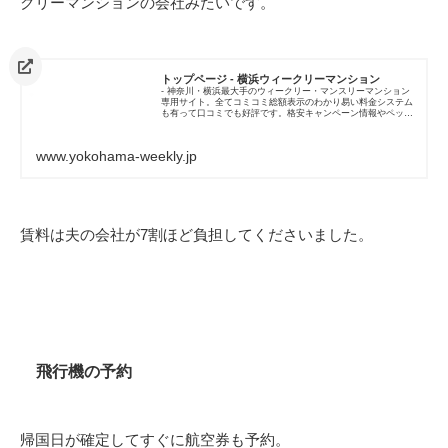
クリーマンションの会社みたいです。
トップページ - 横浜ウィークリーマンション
- 神奈川・横浜最大手のウィークリー・マンスリーマンション
専用サイト。全てコミコミ総額表示のわかり易い料金システム
も有って口コミでも好評です。格安キャンペーン情報やペット
可・間取りの広い物件等、スマホサイトもオープンして様々な
情報をご紹介しております。
www.yokohama-weekly.jp
賃料は夫の会社が7割ほど負担してくださいました。
飛行機の予約
帰国日が確定してすぐに航空券も予約。