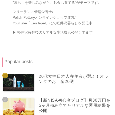
“暮らしを楽しみながら、お金も育てる”がテーマです。
フリーランス管理栄養士/
Polish Potteryオンラインショップ運営/
YouTube「Een lepel」にて軽井沢暮らしを配信中
▶ 軽井沢移住後のリアルな生活費も公開してます
Popular posts
20代女性日本人在住者が選ぶ！オラ
ンダのお土産20選
【新NISA初心者ブログ】月30万円を
5ヶ月積み立てたリアルな運用結果を
公開