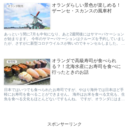
オランダらしい景色が楽しめる！
オランダ観光
ザーンセ・スカンスの風車村
あっという間に7月も中旬になり、あと2週間後にはサマーバケーション
が始まります。 今年のサマーバケーションはクルーズを予約していまし
たが、さすがに新型コロナウイルスが怖いのでキャンセルしました。 代
わりに車でドイツやフランス、スイス...
オランダで高級寿司が食べられ
食情報
る？！北海水産にお寿司を食べに
行ったときのお話
日本ではいつでも食べられたお寿司ですが、やはり海外では日本ほど手
軽にお寿司を食べることができません。 海外はお米を食べる文化も、生
魚を食べる文化もほとんどないですもんね。 ですが、オランダにはまさ
に日本の高級寿司とも...
スポンサーリンク