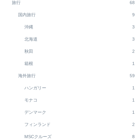
旅行
68
国内旅行
9
沖縄
3
北海道
3
秋田
2
箱根
1
海外旅行
59
ハンガリー
1
モナコ
1
デンマーク
1
フィンランド
2
MSCクルーズ
8