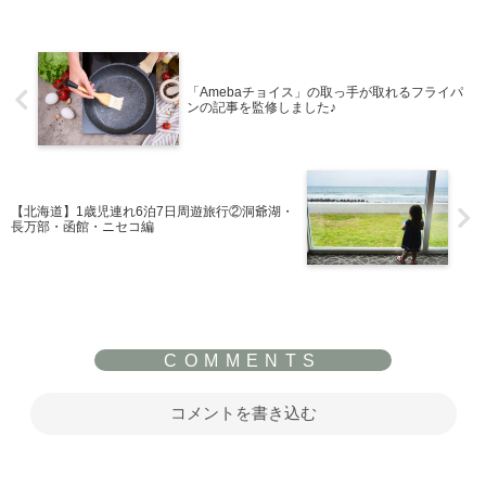
「Amebaチョイス」の取っ手が取れるフライパ
ンの記事を監修しました♪
【北海道】1歳児連れ6泊7日周遊旅行②洞爺湖・
長万部・函館・ニセコ編
コメントを書き込む