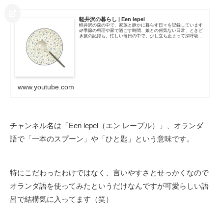
軽井沢の暮らし | Een lepel
軽井沢の森の中で、家族と静かに暮らす日々を記録しています
🌿季節の料理や家で過ごす時間、娘との何気ない日常、ときど
き旅の記録も。忙しい毎日の中で、少し立ち止まって深呼吸で
きるような動画を届けられたら嬉しいです🦢♡「無理をせず、
暮らしそのものを楽しむこと」を大切に、四季の移ろいを感じ
ながら暮らしています。▸ 軽井沢暮らしV...
www.youtube.com
チャンネル名は「Een lepel（エン レープル）」、オランダ
語で「一本のスプーン」や「ひと匙」という意味です。
特にこだわったわけではなく、言いやすさとせっかくなので
オランダ語を使ってみたというだけなんですが可愛らしい語
呂で結構気に入ってます（笑）