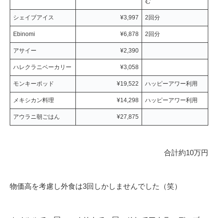
む
シェイブアイス
¥3,997
2回分
Ebinomi
¥6,878
2回分
アサイー
¥2,390
ハレクラニベーカリー
¥3,058
モンキーポッド
¥19,522
ハッピーアワー利用
メキシカン料理
¥14,298
ハッピーアワー利用
アウラニ朝ごはん
¥27,875
合計約10万円
物価高を考慮し外食は3回しかしませんでした（笑）