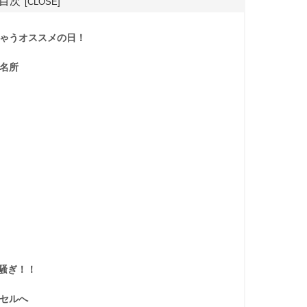
目次
ゃうオススメの日！
名所
り騒ぎ！！
セルへ