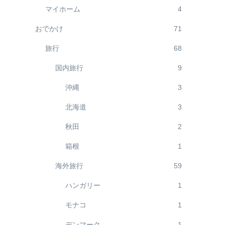
マイホーム
4
おでかけ
71
旅行
68
国内旅行
9
沖縄
3
北海道
3
秋田
2
箱根
1
海外旅行
59
ハンガリー
1
モナコ
1
デンマーク
1