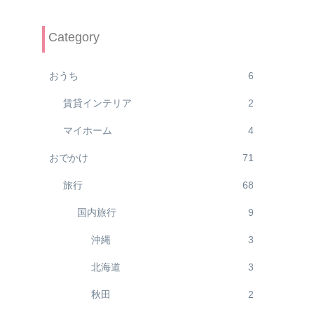
Category
おうち
6
賃貸インテリア
2
マイホーム
4
おでかけ
71
旅行
68
国内旅行
9
沖縄
3
北海道
3
秋田
2